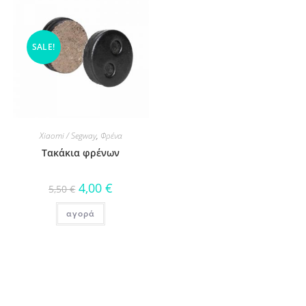
SALE!
Xiaomi / Segway
,
Φρένα
Τακάκια φρένων
4,00
€
5,50
€
αγορά