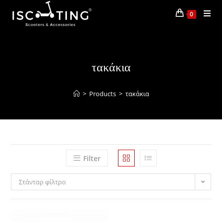
0
τακάκια
>
Products
>
τακάκια
Filter
Στάνταρ φίλτρο