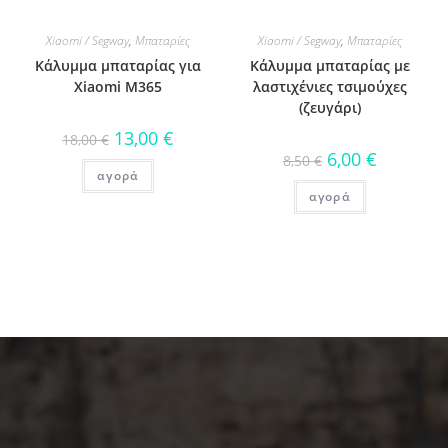
Xiaomi / Segway
,
Μπαταρίες
Xiaomi / Segway
,
Μπαταρίες
Κάλυμμα μπαταρίας για
Κάλυμμα μπαταρίας με
Xiaomi M365
λαστιχένιες τσιμούχες
(ζευγάρι)
13,00
€
18,00
€
6,00
€
8,50
€
αγορά
αγορά