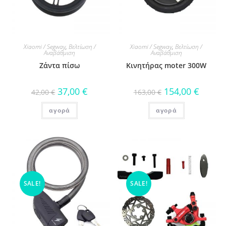
Xiaomi / Segway
,
Βελτίωση /
Xiaomi / Segway
,
Βελτίωση /
Αναβάθμιση
Αναβάθμιση
Ζάντα πίσω
Κινητήρας moter 300W
37,00
€
154,00
€
42,00
€
163,00
€
αγορά
αγορά
SALE!
SALE!