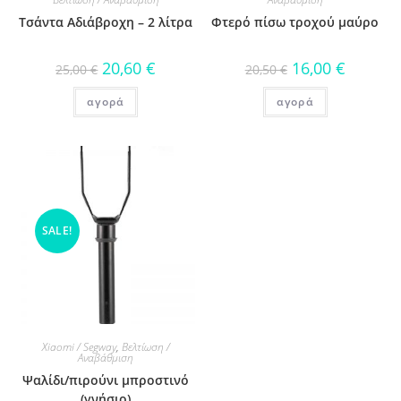
Τσάντα Αδιάβροχη – 2 λίτρα
Φτερό πίσω τροχού μαύρο
20,60
€
16,00
€
25,00
€
20,50
€
αγορά
αγορά
SALE!
Xiaomi / Segway
,
Βελτίωση /
Αναβάθμιση
Ψαλίδι/πιρούνι μπροστινό
(γνήσιο)