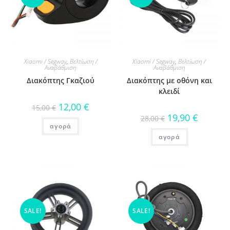
Xiaomi / Segway
,
Βελτίωση /
Xiaomi / Segway
,
Βελτίωση /
Αναβάθμιση
Αναβάθμιση
Διακόπτης Γκαζιού
Διακόπτης με οθόνη και
κλειδί
12,00
€
15,00
€
19,90
€
28,00
€
αγορά
αγορά
SALE!
SALE!