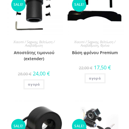
SALE!
SALE!
Xiaomi / Segway
,
Βελτίωση /
Xiaomi / Segway
,
Βελτίωση /
Αναβάθμιση
Αναβάθμιση
,
Φρένα
Αποστάτης τιμονιού
Βάση φρένου Premium
(extender)
17,50
€
22,00
€
24,00
€
28,00
€
αγορά
αγορά
SALE!
SALE!