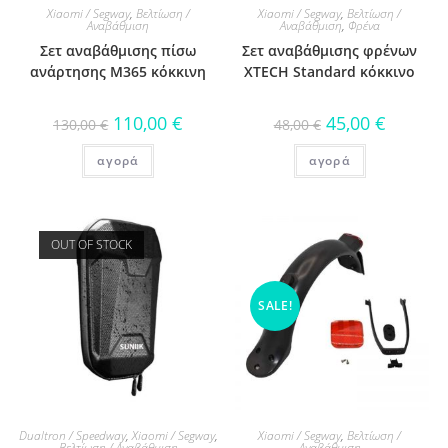
Xiaomi / Segway
,
Βελτίωση /
Xiaomi / Segway
,
Βελτίωση /
Αναβάθμιση
Αναβάθμιση
,
Φρένα
Σετ αναβάθμισης πίσω
Σετ αναβάθμισης φρένων
ανάρτησης M365 κόκκινη
XTECH Standard κόκκινο
110,00
€
45,00
€
130,00
€
48,00
€
αγορά
αγορά
OUT OF STOCK
SALE!
Dualtron / Speedway
,
Xiaomi / Segway
,
Xiaomi / Segway
,
Βελτίωση /
Βελτίωση / Αναβάθμιση
Αναβάθμιση