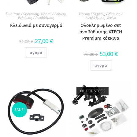
Dualtron / Speedway
,
Xiaomi / Segway
,
Xiaomi / Segway
,
Βελτίωση /
Βελτίωση / Αναβάθμιση
Αναβάθμιση
,
Φρένα
Κλειδωνιά με συναγερμό
Ολοκληρωμένο σετ
αναβάθμισης XTECH
Premium κόκκινο
27,00
€
31,00
€
αγορά
53,00
€
70,00
€
αγορά
OUT OF STOCK
SALE!