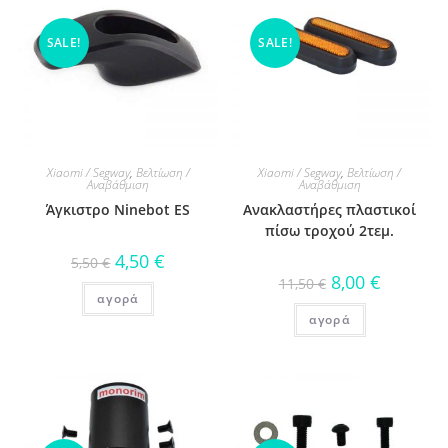
SALE!
SALE!
Xiaomi / Segway
,
Βελτίωση /
Xiaomi / Segway
,
Βελτίωση /
Αναβάθμιση
Αναβάθμιση
Άγκιστρο Ninebot ES
Ανακλαστήρες πλαστικοί
πίσω τροχού 2τεμ.
4,50
€
5,50
€
8,00
€
11,50
€
αγορά
αγορά