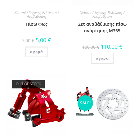
Xiaomi / Segway
,
Βελτίωση /
Xiaomi / Segway
,
Βελτίωση /
Αναβάθμιση
Αναβάθμιση
Πίσω Φως
Σετ αναβάθμισης πίσω
ανάρτησης M365
5,00
€
7,00
€
110,00
€
130,00
€
αγορά
αγορά
OUT OF STOCK
SALE!