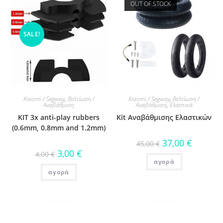
OUT OF STOCK
SALE!
Xiaomi / Segway
,
Βελτίωση /
Xiaomi / Segway
,
Βελτίωση /
Αναβάθμιση
Αναβάθμιση
,
Ελαστικά
KIT 3x anti-play rubbers
Kit Αναβάθμισης Ελαστικών
(0.6mm, 0.8mm and 1.2mm)
37,00
€
45,00
€
3,00
€
4,00
€
αγορά
αγορά