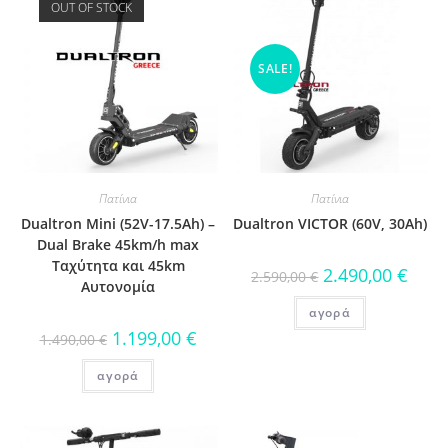
OUT OF STOCK
SALE!
Πατίνια
Πατίνια
Dualtron Mini (52V-17.5Ah) –
Dualtron VICTOR (60V, 30Ah)
Dual Brake 45km/h max
Ταχύτητα και 45km
2.490,00
€
2.590,00
€
Αυτονομία
αγορά
1.199,00
€
1.490,00
€
αγορά