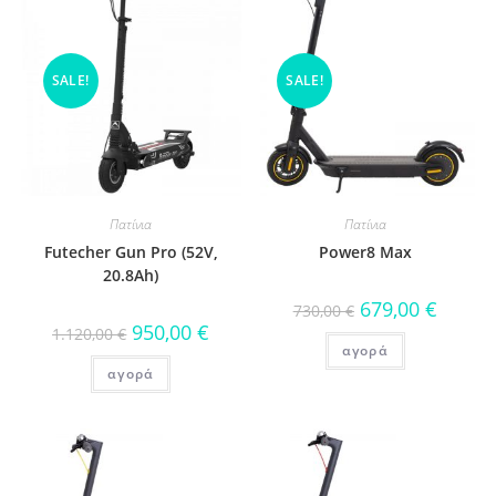
SALE!
SALE!
Πατίνια
Πατίνια
Futecher Gun Pro (52V,
Power8 Max
20.8Ah)
679,00
€
730,00
€
950,00
€
1.120,00
€
αγορά
αγορά