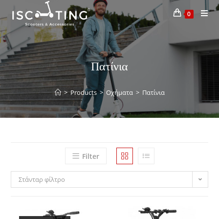
0
Πατίνια
>
Products
>
Οχήματα
>
Πατίνια
Filter
Στάνταρ φίλτρο