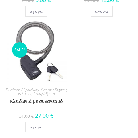
7,00
€
15,00
€
αγορά
αγορά
SALE!
Dualtron / Speedway
,
Xiaomi / Segway
,
Βελτίωση / Αναβάθμιση
Κλειδωνιά με συναγερμό
27,00
€
31,00
€
αγορά