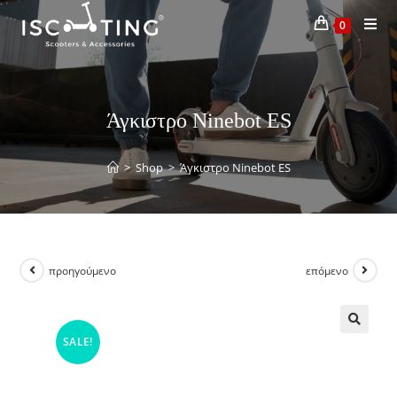
0
Άγκιστρο Ninebot ES
>
Shop
>
Άγκιστρο Ninebot ES
προηγούμενο
επόμενο
SALE!