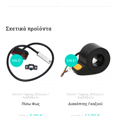
Σχετικά προϊόντα
SALE!
SALE!
Xiaomi / Segway
,
Βελτίωση /
Xiaomi / Segway
,
Βελτίωση /
Αναβάθμιση
Αναβάθμιση
Πίσω Φως
Διακόπτης Γκαζιού
5,00
€
12,00
€