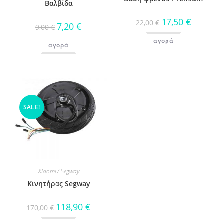
Βαλβίδα
17,50
€
22,00
€
7,20
€
9,00
€
αγορά
αγορά
SALE!
Xiaomi / Segway
Κινητήρας Segway
118,90
€
170,00
€