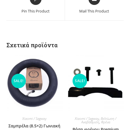
Pin This Product
Mail This Product
Σχετικά προϊόντα
SALE!
SALE!
Xiaomi / Segway
Xiaomi / Segway
,
Βελτίωση /
Αναβάθμιση
,
Φρένα
Σαμπρέλα (8.5×2) Γωνιακή
Βάση φρένου Premium