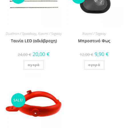
Dualtron / Speedway
,
Xiaomi / Segway
Xiaomi / Segway
Ταινία LED (αδιάβροχη)
Μπροστινό Φως
20,00
€
9,90
€
24,00
€
12,00
€
αγορά
αγορά
SALE!