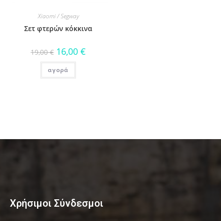
Xiaomi / Segway
Σετ φτερών κόκκινα
16,00
€
19,00
€
αγορά
Χρήσιμοι Σύνδεσμοι