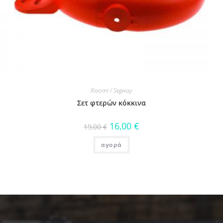
Xiaomi / Segway
Σετ φτερών κόκκινα
16,00
€
19,00
€
αγορά