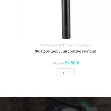
Xiaomi / Segway
,
Βελτίωση / Αναβάθμιση
Ψαλίδι/πιρούνι μπροστινό (γνήσιο)
67,50
€
78,00
€
αγορά