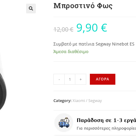
Μπροστινό Φως
9,90
€
12,00
€
Συμβατό με πατίνια Segway Ninebot ES
Άμεσα διαθέσιμο
-
+
ΑΓΟΡΑ
Category:
Xiaomi / Segway