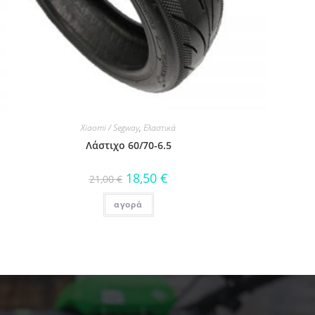
Xiaomi / Segway
,
Ελαστικά
Λάστιχο 60/70-6.5
18,50
€
21,00
€
αγορά