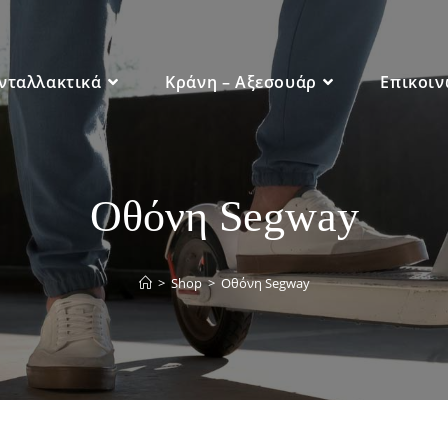
νταλλακτικά
Κράνη – Αξεσουάρ
Επικοιν
Οθόνη Segway
>
Shop
>
Οθόνη Segway