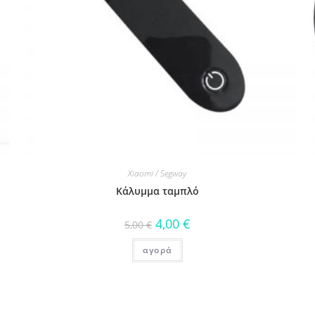
Xiaomi / Segway
Κάλυμμα ταμπλό
4,00
€
5,00
€
αγορά