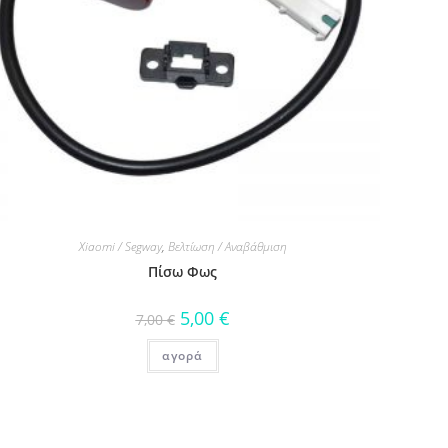
Xiaomi / Segway
,
Βελτίωση / Αναβάθμιση
Πίσω Φως
5,00
€
7,00
€
αγορά