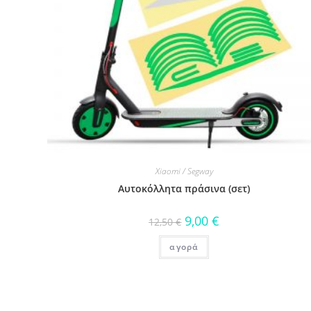
Xiaomi / Segway
Αυτοκόλλητα πράσινα (σετ)
9,00
€
12,50
€
αγορά