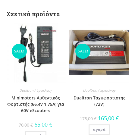
Σχετικά προϊόντα
SALE!
SALE!
Dualtron / Speedway
Dualtron / Speedway
Minimotors Αυθεντικός
Dualtron Ταχυφορτιστής
Φορτιστής (66,4v 1.75A) για
(72V)
60V eScooters
165,00
€
175,00
€
65,00
€
70,00
€
αγορά