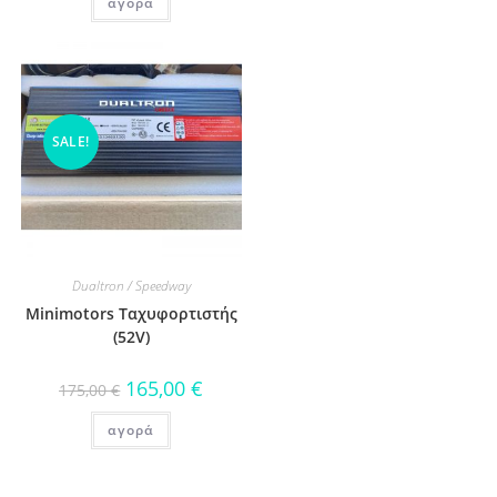
αγορά
SALE!
Dualtron / Speedway
Minimotors Ταχυφορτιστής
(52V)
165,00
€
175,00
€
αγορά