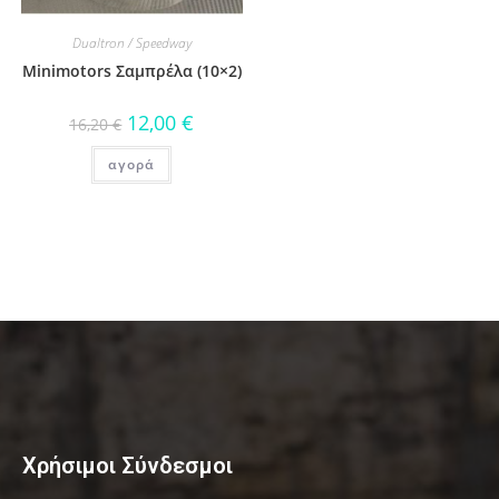
Dualtron / Speedway
Minimotors Σαμπρέλα (10×2)
12,00
€
16,20
€
αγορά
Χρήσιμοι Σύνδεσμοι