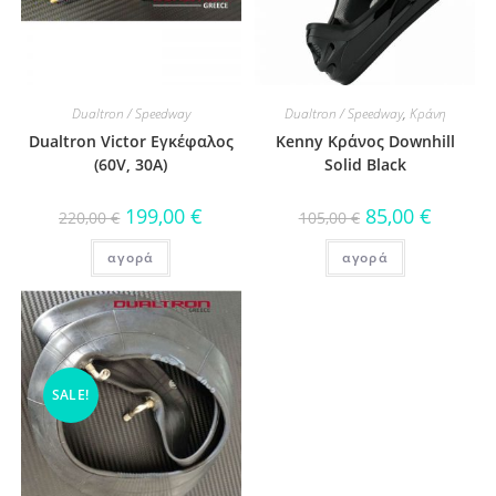
Dualtron / Speedway
Dualtron / Speedway
,
Κράνη
Dualtron Victor Εγκέφαλος
Kenny Κράνος Downhill
(60V, 30A)
Solid Black
199,00
€
85,00
€
220,00
€
105,00
€
αγορά
αγορά
SALE!