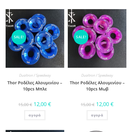
SALE!
SALE!
Dualtron / Speedway
Dualtron / Speedway
Thor Ροδέλες Αλουμινίου –
Thor Ροδέλες Αλουμινίου –
10pcs Μπλε
10pcs Μωβ
12,00
€
12,00
€
15,00
€
15,00
€
αγορά
αγορά