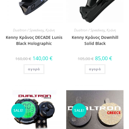
Dualtron / Speedway
,
Κράνη
Dualtron / Speedway
,
Κράνη
Kenny Κράνος DECADE Lunis
Kenny Κράνος Downhill
Black Holographic
Solid Black
140,00
€
85,00
€
160,00
€
105,00
€
αγορά
αγορά
SALE!
SALE!