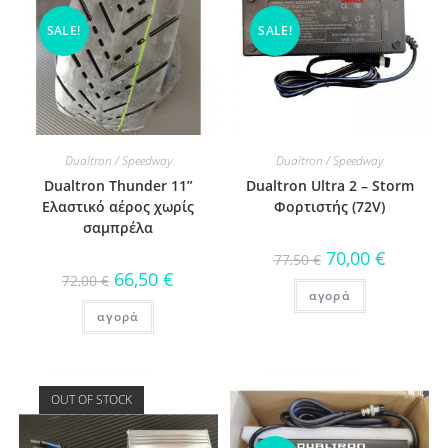
SALE!
SALE!
Dualtron / Speedway
Dualtron / Speedway
Dualtron Thunder 11”
Dualtron Ultra 2 – Storm
Ελαστικό αέρος χωρίς
Φορτιστής (72V)
σαμπρέλα
70,00
€
77,50
€
66,50
€
72,00
€
αγορά
αγορά
OUT OF STOCK