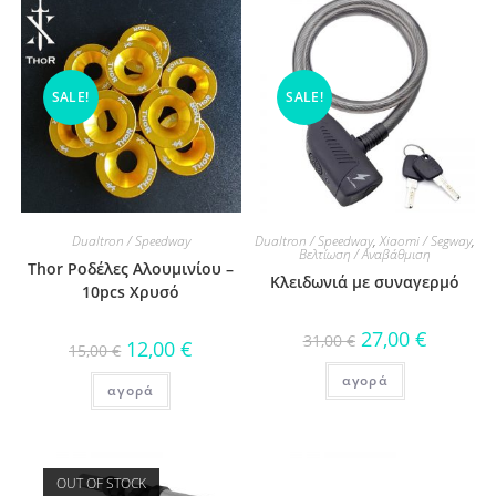
SALE!
SALE!
Dualtron / Speedway
Dualtron / Speedway
,
Xiaomi / Segway
,
Βελτίωση / Αναβάθμιση
Thor Ροδέλες Αλουμινίου –
Κλειδωνιά με συναγερμό
10pcs Χρυσό
27,00
€
31,00
€
12,00
€
15,00
€
αγορά
αγορά
OUT OF STOCK