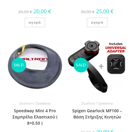
20,00
€
25,00
€
26,50
€
30,00
€
αγορά
αγορά
SALE!
SALE!
Dualtron / Speedway
Dualtron / Speedway
Speedway Mini 4 Pro
Spigen Gearlock MF100 –
Σαμπρέλα Ελαστικού (
Βάση Στήριξης Κινητών
8×0.50 )
29,00
€