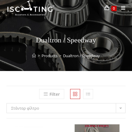
0
Dualtron / Speedway
>
Products
>
Dualtron / Speedway
Filter
Στάνταρ φίλτρο