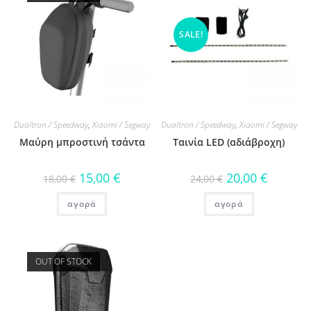
SALE!
Dualtron / Speedway
,
Xiaomi / Segway
Dualtron / Speedway
,
Xiaomi / Segway
Μαύρη μπροστινή τσάντα
Ταινία LED (αδιάβροχη)
15,00
€
20,00
€
18,00
€
24,00
€
αγορά
αγορά
OUT OF STOCK