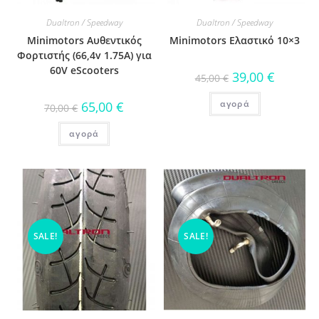
Dualtron / Speedway
Dualtron / Speedway
Minimotors Αυθεντικός
Minimotors Ελαστικό 10×3
Φορτιστής (66,4v 1.75A) για
60V eScooters
39,00
€
45,00
€
αγορά
65,00
€
70,00
€
αγορά
SALE!
SALE!