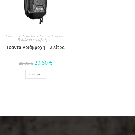
Dualtron / Speedway
,
Xiaomi / Segway
,
Βελτίωση / Αναβάθμιση
Τσάντα Αδιάβροχη – 2 λίτρα
20,60
€
25,00
€
αγορά