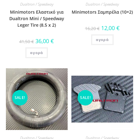
Dualtron / Speedway
Dualtron / Speedway
Minimotors Ελαστικό για
Minimotors Σαμπρέλα (10×2)
Dualtron Mini / Speedway
Leger Tire (8.5 x 2)
12,00
€
16,20
€
αγορά
36,00
€
41,50
€
αγορά
SALE!
SALE!
Dualtron / Speedway
Dualtron / Speedway