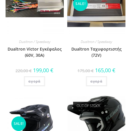
SALE!
Dualtron / Speedway
Dualtron / Speedway
Dualtron Victor Εγκέφαλος
Dualtron Ταχυφορτιστής
(60V, 30A)
(72V)
199,00
€
165,00
€
220,00
€
175,00
€
αγορά
αγορά
OUT OF STOCK
SALE!