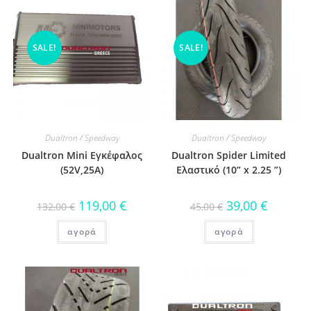
SALE!
SALE!
Dualtron / Speedway
Dualtron / Speedway
Dualtron Mini Εγκέφαλος
Dualtron Spider Limited
(52V,25A)
Ελαστικό (10” x 2.25 ”)
119,00
€
39,00
€
132,00
€
45,00
€
αγορά
αγορά