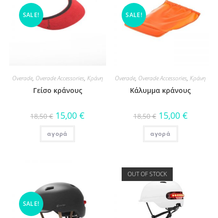
SALE!
SALE!
Overade
,
Overade Accessories
,
Κράνη
Overade
,
Overade Accessories
,
Κράνη
Γείσο κράνους
Κάλυμμα κράνους
15,00
€
15,00
€
18,50
€
18,50
€
αγορά
αγορά
OUT OF STOCK
SALE!