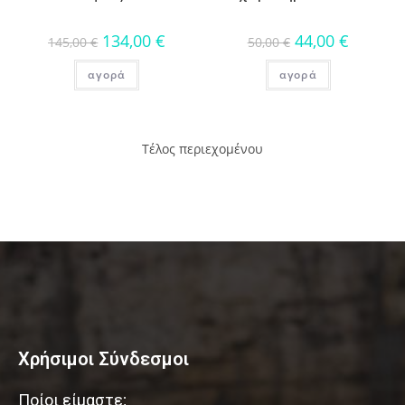
134,00
€
44,00
€
145,00
€
50,00
€
αγορά
αγορά
Τέλος περιεχομένου
Χρήσιμοι Σύνδεσμοι
Ποίοι είμαστε;