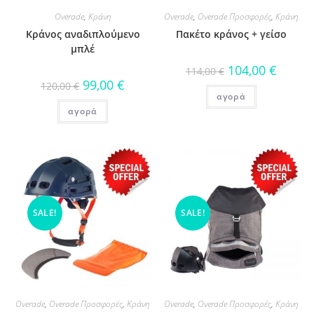
Overade
,
Κράνη
Overade
,
Overade Προσφορές
,
Κράνη
Κράνος αναδιπλούμενο
Πακέτο κράνος + γείσο
μπλέ
104,00
€
114,00
€
99,00
€
120,00
€
αγορά
αγορά
SALE!
SALE!
Overade
,
Overade Προσφορές
,
Κράνη
Overade
,
Overade Προσφορές
,
Κράνη