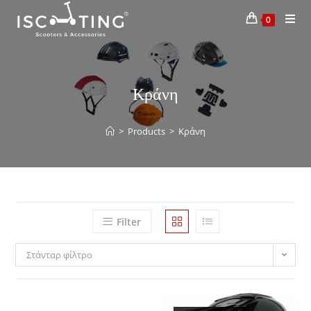
0
Κράνη
>
Products
>
Κράνη
Filter
Στάνταρ φίλτρο