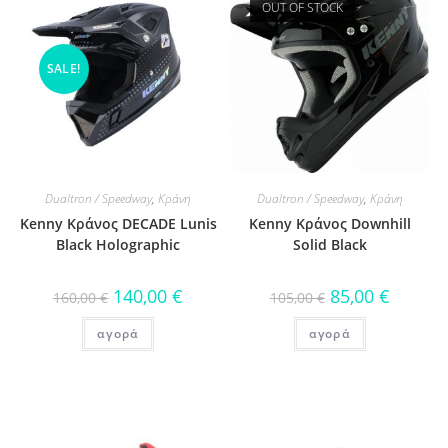
OUT OF STOCK
SALE!
Dualtron / Speedway
,
Κράνη
Dualtron / Speedway
,
Κράνη
Kenny Κράνος DECADE Lunis
Kenny Κράνος Downhill
Black Holographic
Solid Black
140,00
€
85,00
€
160,00
€
105,00
€
αγορά
αγορά