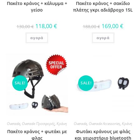
Πακέτο κράνος + κάλυμμα +
Πακέτο κράνος + σακίδιο
γείσο
πλάτης γκρι αδιάβροχο 15L
118,00
€
169,00
€
130,00
€
188,00
€
αγορά
αγορά
SALE!
SALE!
Overade
,
Overade Προσφορές
,
Κράνη
Overade
,
Overade Accessories
,
Κράνη
Πακέτο κράνος + φωτάκι με
Φωτάκι κράνους με φλάς
φλας
και χειριστήριο bluetooth