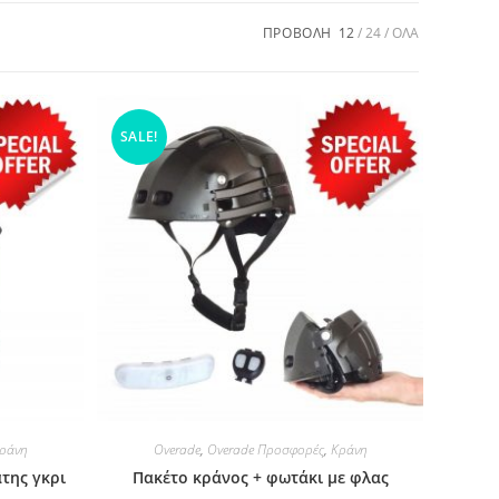
ΠΡΟΒΟΛΗ
12
24
ΟΛΑ
SALE!
ράνη
Overade
,
Overade Προσφορές
,
Κράνη
της γκρι
Πακέτο κράνος + φωτάκι με φλας