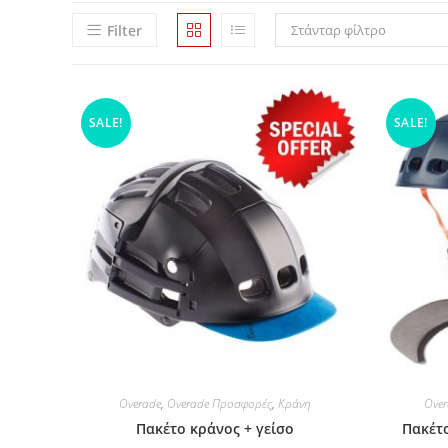
Filter
Στάνταρ φίλτρο
SALE!
SALE!
Overade
,
Overade Προσφορές
,
Κράνη
Over
Πακέτο κράνος + γείσο
Πακέτο