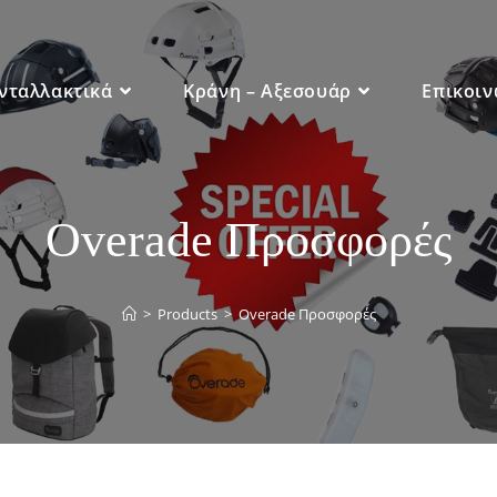
νταλλακτικά
Κράνη – Αξεσουάρ
Επικοιν
Overade Προσφορές
>
Products
>
Overade Προσφορές