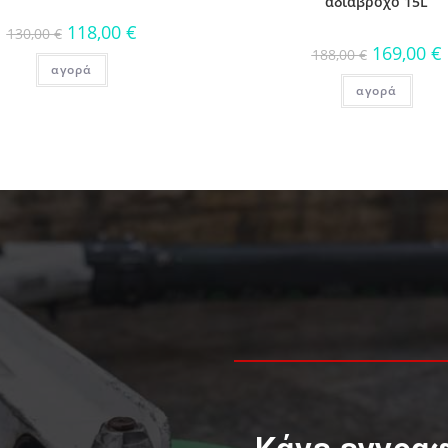
αδιάβροχο 15L
118,00
€
130,00
€
169,00
€
188,00
€
αγορά
αγορά