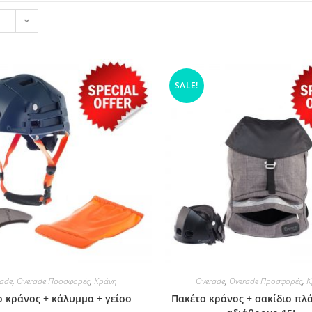
SALE!
ade
,
Overade Προσφορές
,
Κράνη
Overade
,
Overade Προσφορές
,
Κ
 κράνος + κάλυμμα + γείσο
Πακέτο κράνος + σακίδιο πλά