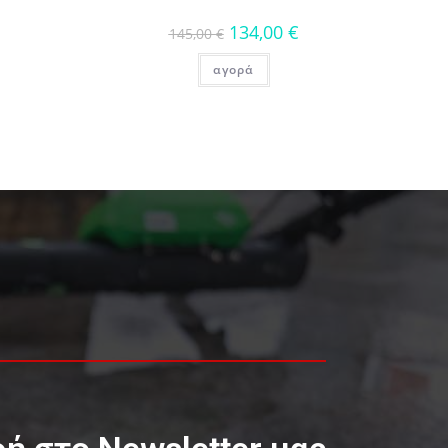
134,00
€
145,00
€
αγορά