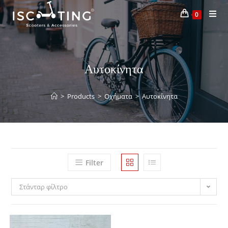
0
Αυτοκίνητα
>
Products
>
Οχήματα
>
Αυτοκίνητα
Filter
Στάνταρ φίλτρο