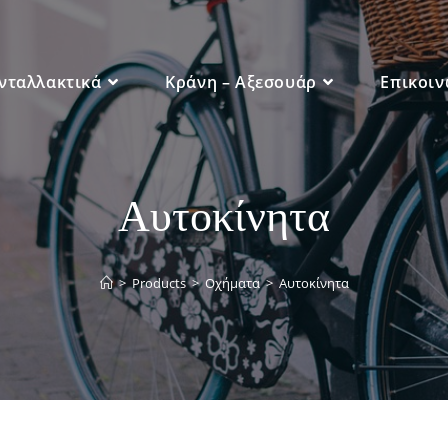
νταλλακτικά
Κράνη – Αξεσουάρ
Επικοιν
Αυτοκίνητα
>
Products
>
Οχήματα
>
Αυτοκίνητα