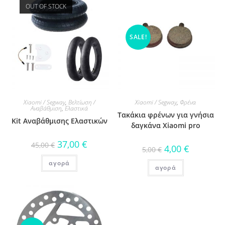
OUT OF STOCK
SALE!
Xiaomi / Segway
,
Βελτίωση /
Xiaomi / Segway
,
Φρένα
Αναβάθμιση
,
Ελαστικά
Τακάκια φρένων για γνήσια
Kit Αναβάθμισης Ελαστικών
δαγκάνα Xiaomi pro
37,00
€
45,00
€
4,00
€
5,00
€
αγορά
αγορά