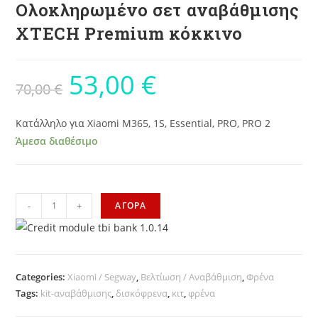
Ολοκληρωμένο σετ αναβάθμισης
XTECH Premium κόκκινο
53,00
€
70,00
€
Κατάλληλο για Xiaomi M365, 1S, Essential, PRO, PRO 2
Άμεσα διαθέσιμο
-
+
ΑΓΟΡΑ
Categories:
Xiaomi / Segway
,
Βελτίωση / Αναβάθμιση
,
Φρένα
Tags:
kit-αναβάθμισης
,
δισκόφρενα
,
κιτ
,
φρένα