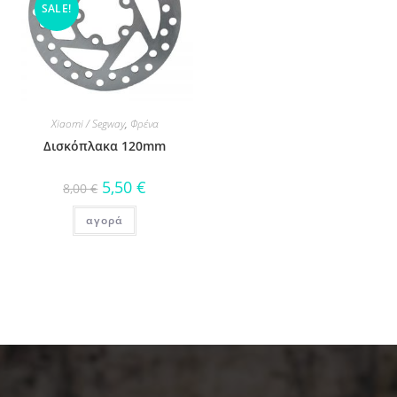
SALE!
Xiaomi / Segway
,
Φρένα
Δισκόπλακα 120mm
5,50
€
8,00
€
αγορά