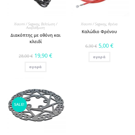
Xiaomi / Segway
,
Βελτίωση /
Xiaomi / Segway
,
Φρένα
Αναβάθμιση
Καλώδιο Φρένου
Διακόπτης με οθόνη και
κλειδί
5,00
€
6,30
€
19,90
€
28,00
€
αγορά
αγορά
SALE!