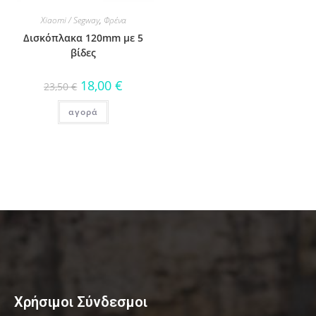
Xiaomi / Segway
,
Φρένα
Δισκόπλακα 120mm με 5
βίδες
18,00
€
23,50
€
αγορά
Χρήσιμοι Σύνδεσμοι