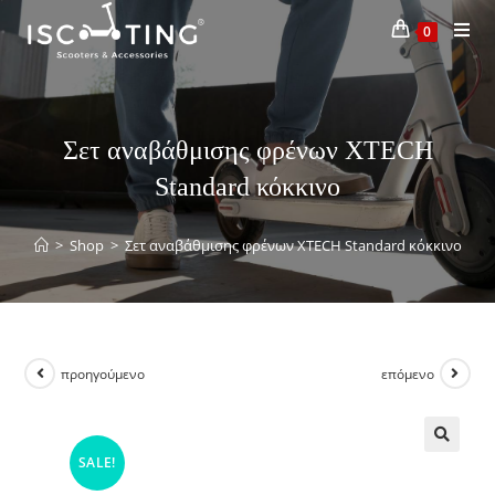
0
Σετ αναβάθμισης φρένων XTECH
Standard κόκκινο
>
Shop
>
Σετ αναβάθμισης φρένων XTECH Standard κόκκινο
προηγούμενο
επόμενο
SALE!