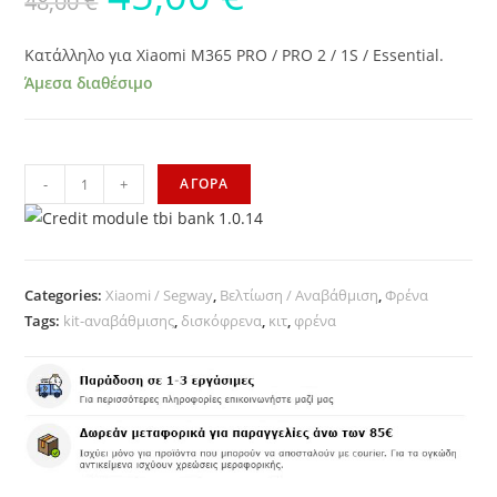
48,00
€
Κατάλληλο για Xiaomi M365 PRO / PRO 2 / 1S / Essential.
Άμεσα διαθέσιμο
-
+
ΑΓΟΡΑ
Categories:
Xiaomi / Segway
,
Βελτίωση / Αναβάθμιση
,
Φρένα
Tags:
kit-αναβάθμισης
,
δισκόφρενα
,
κιτ
,
φρένα