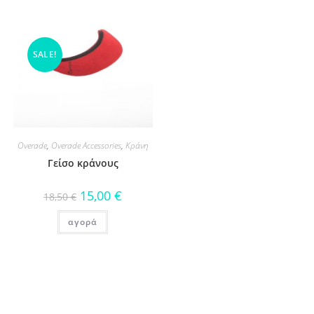
SALE!
Overade
,
Overade Accessories
,
Κράνη
Γείσο κράνους
15,00
€
18,50
€
αγορά