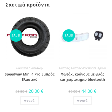
Σχετικά προϊόντα
SALE!
SALE!
Dualtron / Speedway
Overade
,
Overade Accessories
,
Κράνη
Speedway Mini 4 Pro Eμπρός
Φωτάκι κράνους με φλάς
Ελαστικό
και χειριστήριο bluetooth
20,00
€
44,00
€
26,50
€
50,00
€
αγορά
αγορά