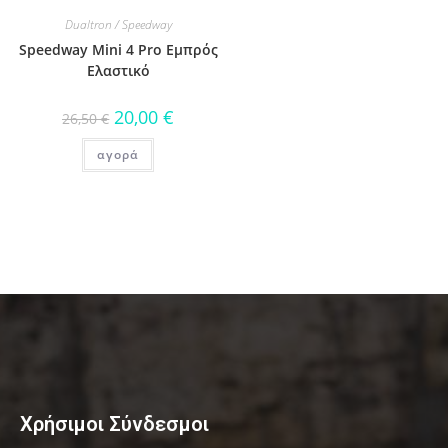
Dualtron / Speedway
Speedway Mini 4 Pro Eμπρός
Ελαστικό
20,00
€
26,50
€
αγορά
Χρήσιμοι Σύνδεσμοι