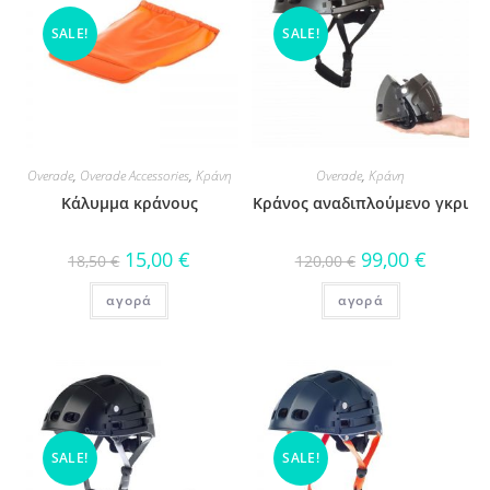
SALE!
SALE!
Overade
,
Overade Accessories
,
Κράνη
Overade
,
Κράνη
Κάλυμμα κράνους
Κράνος αναδιπλούμενο γκρι
15,00
€
99,00
€
18,50
€
120,00
€
αγορά
αγορά
SALE!
SALE!