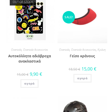
OUT OF STOCK
SALE!
Overade
,
Overade Accessories
Overade
,
Overade Accessories
,
Κράνη
Αυτοκόλλητα αδιάβροχα
Γείσο κράνους
ανακλαστικά
15,00
€
18,50
€
9,90
€
15,00
€
αγορά
αγορά