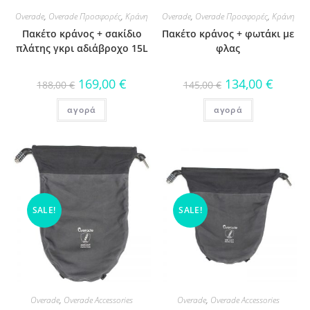
Overade
,
Overade Προσφορές
,
Κράνη
Overade
,
Overade Προσφορές
,
Κράνη
Πακέτο κράνος + σακίδιο
Πακέτο κράνος + φωτάκι με
πλάτης γκρι αδιάβροχο 15L
φλας
169,00
€
134,00
€
188,00
€
145,00
€
αγορά
αγορά
SALE!
SALE!
Overade
,
Overade Accessories
Overade
,
Overade Accessories