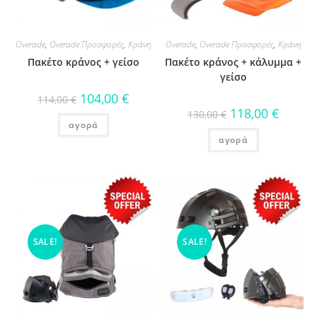
Overade
,
Overade Προσφορές
,
Κράνη
Overade
,
Overade Προσφορές
,
Κράνη
Πακέτο κράνος + γείσο
Πακέτο κράνος + κάλυμμα +
γείσο
104,00
€
114,00
€
118,00
€
130,00
€
αγορά
αγορά
SALE!
SALE!