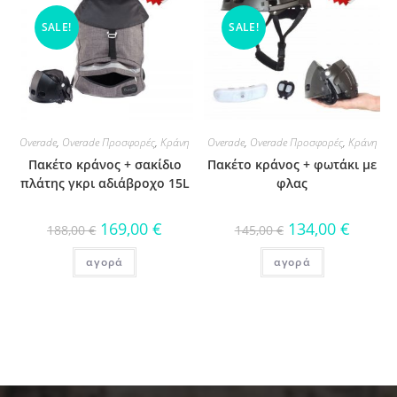
SALE!
SALE!
Overade
,
Overade Προσφορές
,
Κράνη
Overade
,
Overade Προσφορές
,
Κράνη
Πακέτο κράνος + σακίδιο
Πακέτο κράνος + φωτάκι με
πλάτης γκρι αδιάβροχο 15L
φλας
169,00
€
134,00
€
188,00
€
145,00
€
αγορά
αγορά