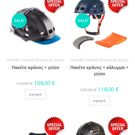
SALE!
SALE!
Overade
,
Overade Προσφορές
,
Κράνη
Overade
,
Overade Προσφορές
,
Κράνη
Πακέτο κράνος + γείσο
Πακέτο κράνος + κάλυμμα +
γείσο
104,00
€
114,00
€
118,00
€
130,00
€
αγορά
αγορά