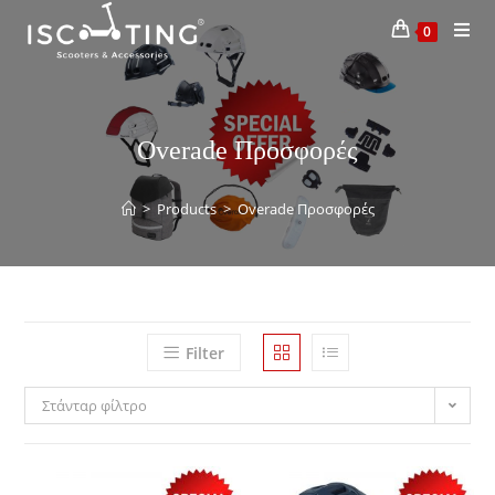
0
Overade Προσφορές
>
Products
>
Overade Προσφορές
Filter
Στάνταρ φίλτρο