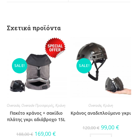
Σχετικά προϊόντα
SALE!
SALE!
Overade
,
Overade Προσφορές
,
Κράνη
Overade
,
Κράνη
Πακέτο κράνος + σακίδιο
Κράνος αναδιπλούμενο γκρι
πλάτης γκρι αδιάβροχο 15L
99,00
€
120,00
€
169,00
€
188,00
€