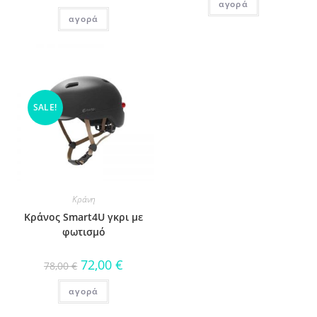
αγορά
αγορά
SALE!
Κράνη
Κράνος Smart4U γκρι με
φωτισμό
72,00
€
78,00
€
αγορά